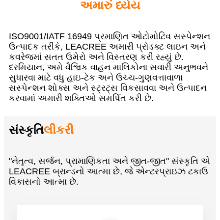
અમારું ધ્યેય
ISO9001/IATF 16949 પ્રમાણિત ઓટોમોટિવ સસ્પેન્શન
ઉત્પાદક તરીકે, LEACREE અમારી પ્રોડક્ટ લાઇન અને
કવરેજમાં સતત ઉમેરો અને વિસ્તરણ કરી રહ્યું છે.
દરમિયાન, અમે વૈશ્વિક વાહન માલિકોના સવારી અનુભવને
સુધારવા માટે વધુ હાઇ-ટેક અને ઉચ્ચ-ગુણવત્તાવાળા
સસ્પેન્શન શોક્સ અને સ્ટ્રટ્સ વિકસાવવા અને ઉત્પાદન
કરવામાં અમારી શક્તિઓ સમર્પિત કરી છે.
સંસ્કૃતિ
લીકરી
"નેતૃત્વ, સર્જન, પ્રામાણિકતા અને જીત-જીત" સંસ્કૃતિ એ
LEACREE બ્રાન્ડનો આત્મા છે, જે એન્ટરપ્રાઇઝ ટકાઉ
વિકાસનો આત્મા છે.