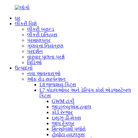
ઘર
લીકરી વિશે
લીકરી બ્રાન્ડ
લીકરી ઇતિહાસ
પ્રમાણપત્ર
ગુણવત્તા નિયંત્રણ
પ્રદર્શન
વારંવાર પૂછાતા પ્રશ્નો
વિડિઓ
ઉત્પાદનો
નવા આવનારાઓ
ઑફ રોડ સસ્પેન્શન
L8 જળાશય કિટ્સ
L7 કોઇલઓવર અને ડેમ્પિંગ ફોર્સ એડજસ્ટેબલ
કિટ્સ
GWM ટાંકી
જીડબ્લ્યુએમ હવાલ
ફોર્ડ રેન્જર
ઇસુઝુ ડી-મેક્સ
જીપ રેંગલર
મિત્સુબિશી પજેરો
ટોયોટા હાઇલક્સ