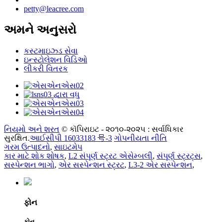
petty@leacree.com
અમને અનુસરો
કસ્ટમાઇઝ્ડ સેવા
ઇન્સ્ટોલેશન વિડિઓ
લીકરી વિતરક
નિયમો અને શરત
© કૉપિરાઇટ - ૨૦૧૦-૨૦૨૫ : સર્વાધિકાર
સુરક્ષિત.
આઈસીપી 16033183 号-3
ગોપનીયતા નીતિ
ગરમ ઉત્પાદનો
,
સાઇટમેપ
કાર માટે શોક શોષક
,
L2 સંપૂર્ણ સ્ટ્રટ એસેમ્બલી
,
સંપૂર્ણ સ્ટ્રટ્સ
,
સસ્પેન્શન ભાગો
,
એર સસ્પેન્શન સ્ટ્રટ
,
L3-2 એર સસ્પેન્શન
,
ફોન
ફોન