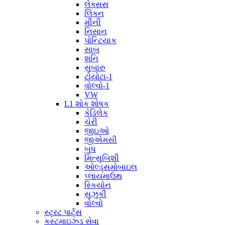
લેક્સસ
લિંકન
મીની
નિસાન
પોન્ટિયાક
સાબ
શનિ
સુબારુ
ટોયોટા-1
વોલ્વો-1
VW
L1 શોક શોષક
કેડિલેક
ચેરી
જીઇઓ
જીએમસી
બુધ
મિત્સુબિશી
ઓલ્ડ્સમોબાઇલ
પ્લાયમાઉથ
સ્કિયોન
સુઝુકી
વોલ્વો
સ્ટ્રટ પાર્ટ્સ
કસ્ટમાઇઝ્ડ સેવા