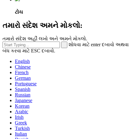
ટોચ
તમારો સંદેશ અમને મોકલો:
તમારો સંદેશ અહીં લખો અને અમને મોકલો.
શોધવા માટે enter દબાવો અથવા
બંધ કરવા માટે ESC દબાવો.
English
Chinese
French
German
Portuguese
Spanish
Russian
Japanese
Korean
Arabic
Irish
Greek
Turkish
Italian