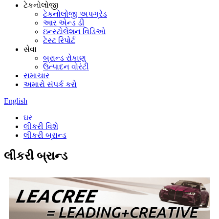
ટેકનોલોજી
ટેકનોલોજી અપગ્રેડ
આર એન્ડ ડી
ઇન્સ્ટોલેશન વિડિઓ
ટેસ્ટ રિપોર્ટ
સેવા
બ્રાન્ડ રોકાણ
ઉત્પાદન વોરંટી
સમાચાર
અમારો સંપર્ક કરો
English
ઘર
લીકરી વિશે
લીકરી બ્રાન્ડ
લીકરી બ્રાન્ડ