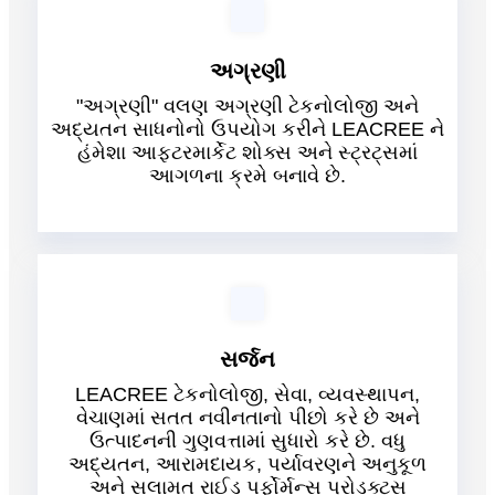
અગ્રણી
"અગ્રણી" વલણ અગ્રણી ટેકનોલોજી અને
અદ્યતન સાધનોનો ઉપયોગ કરીને LEACREE ને
હંમેશા આફ્ટરમાર્કેટ શોક્સ અને સ્ટ્રટ્સમાં
આગળના ક્રમે બનાવે છે.
સર્જન
LEACREE ટેકનોલોજી, સેવા, વ્યવસ્થાપન,
વેચાણમાં સતત નવીનતાનો પીછો કરે છે અને
ઉત્પાદનની ગુણવત્તામાં સુધારો કરે છે. વધુ
અદ્યતન, આરામદાયક, પર્યાવરણને અનુકૂળ
અને સલામત રાઈડ પર્ફોર્મન્સ પ્રોડક્ટ્સ