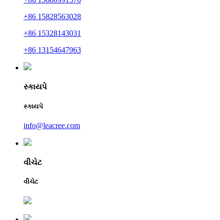
+86 15828563028
+86 15328143031
+86 13154647963
સ્કાયપે
સ્કાયપે
info@leacree.com
વીચેટ
વીચેટ