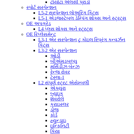
ટોયોટા એલસી પ્રાડો
સ્પોર્ટ સસ્પેન્શન
L5-2 સસ્પેન્શન લોઅરિંગ કિટ્સ
L5-1 એડજસ્ટેબલ ડેમ્પિંગ શોક્સ અને સ્ટ્રટ્સ
OE અપગ્રેડ
L4 પ્લસ શોક્સ અને સ્ટ્રટ્સ
OE રિપ્લેસમેન્ટ
L3-1 એર સસ્પેન્શન ટુ કોઇલ સ્પ્રિંગ કન્વર્ઝન
કિટ્સ
L3-2 એર સસ્પેન્શન
ઓડી
બીએમડબલ્યુ
મર્સિડીઝ બેન્ઝ
રેન્જ રોવર
ટેસ્લા-1
L2 સંપૂર્ણ સ્ટ્રટ એસેમ્બલી
એક્યુરા
બ્યુઇક
શેવરોલે
ક્રાઇસ્લર
ડોજ
ફોર્ડ
હ્યુન્ડાઇ
ઇન્ફિનિટી
કિયા