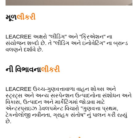
મૂળ
લીકરી
LEACREE અક્ષરો "લીડિંગ" અને "ક્રિએશન" ના
સંયોજન શબ્દો છે. તે "લીડિંગ અને ઇનોવેટિંગ" ના બ્રાન્ડ
વલણને દર્શાવે છે.
ની વિભાવના
લીકરી
LEACREE ઉચ્ચ-ગુણવત્તાવાળા વાહન શોક્સ અને
સ્ટ્રટ્સ અને અન્ય સસ્પેન્શન ઉત્પાદનોના સંશોધન અને
વિકાસ, ઉત્પાદન અને માર્કેટિંગમાં જોડાવા માટે
એન્ટરપ્રાઇઝ ડેવલપમેન્ટ વિચારો "ગુણવત્તા પ્રથમ,
ટેકનોલોજી નવીનતા, ગ્રાહક સંતોષ" નું પાલન કરી રહ્યું
છે.