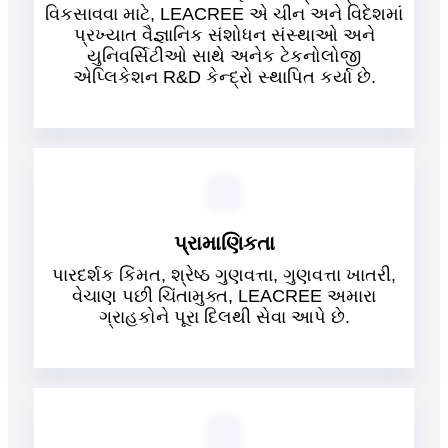
વિકસાવવા માટે, LEACREE એ ચીન અને વિદેશમાં
પ્રખ્યાત વૈજ્ઞાનિક સંશોધન સંસ્થાઓ અને
યુનિવર્સિટીઓ સાથે અનેક ટેકનોલોજી
એપ્લિકેશન R&D કેન્દ્રો સ્થાપિત કર્યા છે.
પ્રામાણિકતા
પારદર્શક કિંમત, શ્રેષ્ઠ ગુણવત્તા, ગુણવત્તા ખાતરી,
વેચાણ પછી ચિંતામુક્ત, LEACREE અમારા
ગ્રાહકોને પૂરા દિલથી સેવા આપે છે.