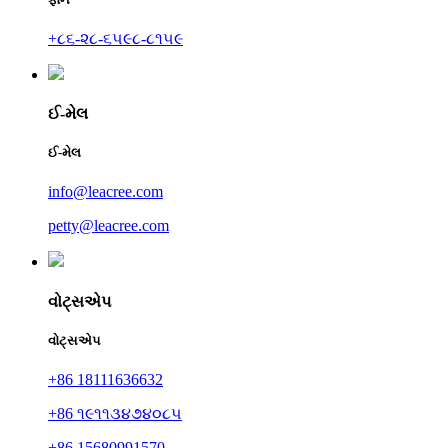
+૮૬-૨૮-૬૫૯૮-૮૧૫૯
ઈ-મેલ
ઈ-મેલ
info@leacree.com
petty@leacree.com
વોટ્સએપ
વોટ્સએપ
+86 18111636632
+86 ૧૯૧૧૩૪૭૪૦૮૫
+86 15680991570