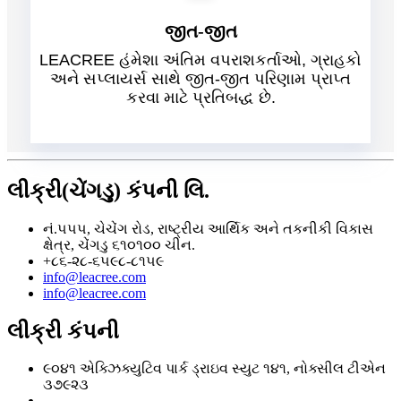
જીત-જીત
LEACREE હંમેશા અંતિમ વપરાશકર્તાઓ, ગ્રાહકો
અને સપ્લાયર્સ સાથે જીત-જીત પરિણામ પ્રાપ્ત
કરવા માટે પ્રતિબદ્ધ છે.
લીક્રી(ચેંગડુ) કંપની લિ.
નં.૫૫૫, ચેચેંગ રોડ, રાષ્ટ્રીય આર્થિક અને તકનીકી વિકાસ
ક્ષેત્ર, ચેંગડુ ૬૧૦૧૦૦ ચીન.
+૮૬-૨૮-૬૫૯૮-૮૧૫૯
info@leacree.com
info@leacree.com
લીક્રી કંપની
૯૦૪૧ એક્ઝિક્યુટિવ પાર્ક ડ્રાઇવ સ્યુટ ૧૪૧, નોક્સીલ ટીએન
૩૭૯૨૩