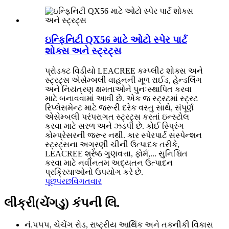
ઇન્ફિનિટી QX56 માટે ઓટો સ્પેર પાર્ટ
શોક્સ અને સ્ટ્રટ્સ
પ્રોડક્ટ વિડીયો LEACREE કમ્પ્લીટ શોક્સ અને
સ્ટ્રટ્સ એસેમ્બલી વાહનની મૂળ રાઈડ, હેન્ડલિંગ
અને નિયંત્રણ ક્ષમતાઓને પુનઃસ્થાપિત કરવા
માટે બનાવવામાં આવી છે. એક જ સ્ટ્રટમાં સ્ટ્રટ
રિપ્લેસમેન્ટ માટે જરૂરી દરેક વસ્તુ સાથે, સંપૂર્ણ
એસેમ્બલી પરંપરાગત સ્ટ્રટ્સ કરતાં ઇન્સ્ટોલ
કરવા માટે સરળ અને ઝડપી છે. કોઈ સ્પ્રિંગ
કોમ્પ્રેસરની જરૂર નથી. કાર સ્પેરપાર્ટ સસ્પેન્શન
સ્ટ્રટ્સના અગ્રણી ચીની ઉત્પાદક તરીકે,
LEACREE શ્રેષ્ઠ ગુણવત્તા, ફોર્મ,... સુનિશ્ચિત
કરવા માટે નવીનતમ અદ્યતન ઉત્પાદન
પ્રક્રિયાઓનો ઉપયોગ કરે છે.
પૂછપરછ
વિગતવાર
લીક્રી(ચેંગડુ) કંપની લિ.
નં.૫૫૫, ચેચેંગ રોડ, રાષ્ટ્રીય આર્થિક અને તકનીકી વિકાસ