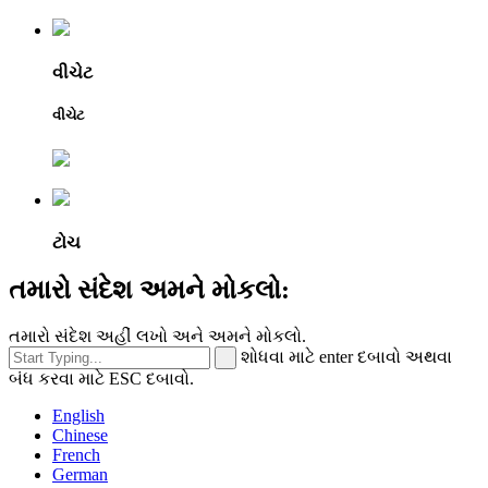
વીચેટ
વીચેટ
ટોચ
તમારો સંદેશ અમને મોકલો:
તમારો સંદેશ અહીં લખો અને અમને મોકલો.
શોધવા માટે enter દબાવો અથવા
બંધ કરવા માટે ESC દબાવો.
English
Chinese
French
German