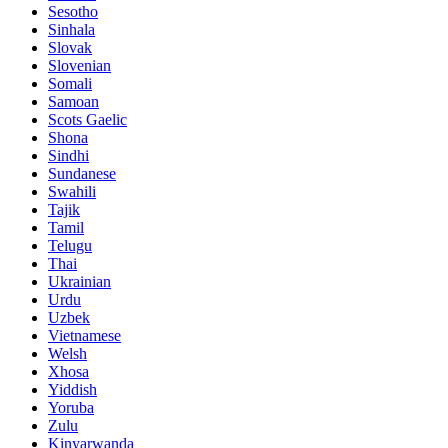
Sesotho
Sinhala
Slovak
Slovenian
Somali
Samoan
Scots Gaelic
Shona
Sindhi
Sundanese
Swahili
Tajik
Tamil
Telugu
Thai
Ukrainian
Urdu
Uzbek
Vietnamese
Welsh
Xhosa
Yiddish
Yoruba
Zulu
Kinyarwanda