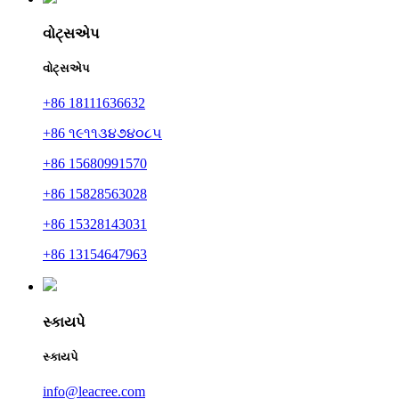
વોટ્સએપ
વોટ્સએપ
+86 18111636632
+86 ૧૯૧૧૩૪૭૪૦૮૫
+86 15680991570
+86 15828563028
+86 15328143031
+86 13154647963
સ્કાયપે
સ્કાયપે
info@leacree.com