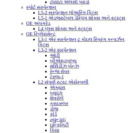
ટોયોટા એલસી પ્રાડો
સ્પોર્ટ સસ્પેન્શન
L5-2 સસ્પેન્શન લોઅરિંગ કિટ્સ
L5-1 એડજસ્ટેબલ ડેમ્પિંગ શોક્સ અને સ્ટ્રટ્સ
OE અપગ્રેડ
L4 પ્લસ શોક્સ અને સ્ટ્રટ્સ
OE રિપ્લેસમેન્ટ
L3-1 એર સસ્પેન્શન ટુ કોઇલ સ્પ્રિંગ કન્વર્ઝન
કિટ્સ
L3-2 એર સસ્પેન્શન
ઓડી
બીએમડબલ્યુ
મર્સિડીઝ બેન્ઝ
રેન્જ રોવર
ટેસ્લા-1
L2 સંપૂર્ણ સ્ટ્રટ એસેમ્બલી
એક્યુરા
બ્યુઇક
શેવરોલે
ક્રાઇસ્લર
ડોજ
ફોર્ડ
હ્યુન્ડાઇ
ઇન્ફિનિટી
કિયા