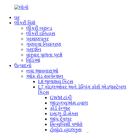
ઘર
લીકરી વિશે
લીકરી બ્રાન્ડ
લીકરી ઇતિહાસ
પ્રમાણપત્ર
ગુણવત્તા નિયંત્રણ
પ્રદર્શન
વારંવાર પૂછાતા પ્રશ્નો
વિડિઓ
ઉત્પાદનો
નવા આવનારાઓ
ઑફ રોડ સસ્પેન્શન
L8 જળાશય કિટ્સ
L7 કોઇલઓવર અને ડેમ્પિંગ ફોર્સ એડજસ્ટેબલ
કિટ્સ
GWM ટાંકી
જીડબ્લ્યુએમ હવાલ
ફોર્ડ રેન્જર
ઇસુઝુ ડી-મેક્સ
જીપ રેંગલર
મિત્સુબિશી પજેરો
ટોયોટા હાઇલક્સ