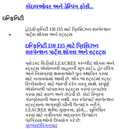
કોઇલઓવર અને ડેમ્પિંગ ફોર્સ...
ઇન્ફિનિટી
ઇન્ફિનિટી I30 I35 માટે પ્રિસિઝન
સસ્પેન્શન પાર્ટ્સ શોક્સ અને સ્ટ્રટ્સ
પ્રોડક્ટ વિડીયો LEACREE કમ્પ્લીટ શોક્સ અને
સ્ટ્રટ્સ એસેમ્બલી વાહનની મૂળ રાઈડ, હેન્ડલિંગ
અને નિયંત્રણ ક્ષમતાઓને પુનઃસ્થાપિત કરવા
માટે બનાવવામાં આવી છે. એક જ સ્ટ્રટમાં સ્ટ્રટ
રિપ્લેસમેન્ટ માટે જરૂરી દરેક વસ્તુ સાથે, સંપૂર્ણ
એસેમ્બલી પરંપરાગત સ્ટ્રટ્સ કરતાં ઇન્સ્ટોલ
કરવા માટે સરળ અને ઝડપી છે. કોઈ સ્પ્રિંગ
કોમ્પ્રેસરની જરૂર નથી. કાર સ્પેરપાર્ટ સસ્પેન્શન
સ્ટ્રટ્સના અગ્રણી ચીની ઉત્પાદક તરીકે,
LEACREE શ્રેષ્ઠ ગુણવત્તા, ફોર્મ,... સુનિશ્ચિત
કરવા માટે નવીનતમ અદ્યતન ઉત્પાદન
પ્રક્રિયાઓનો ઉપયોગ કરે છે.
પૂછપરછ
વિગતવાર