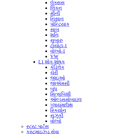
લેક્સસ
લિંકન
મીની
નિસાન
પોન્ટિયાક
સાબ
શનિ
સુબારુ
ટોયોટા-1
વોલ્વો-1
VW
L1 શોક શોષક
કેડિલેક
ચેરી
જીઇઓ
જીએમસી
બુધ
મિત્સુબિશી
ઓલ્ડ્સમોબાઇલ
પ્લાયમાઉથ
સ્કિયોન
સુઝુકી
વોલ્વો
સ્ટ્રટ પાર્ટ્સ
કસ્ટમાઇઝ્ડ સેવા