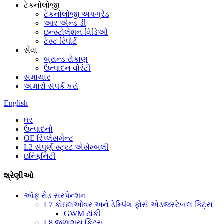
ટેકનોલોજી
ટેકનોલોજી અપગ્રેડ
આર એન્ડ ડી
ઇન્સ્ટોલેશન વિડિઓ
ટેસ્ટ રિપોર્ટ
સેવા
બ્રાન્ડ રોકાણ
ઉત્પાદન વોરંટી
સમાચાર
અમારો સંપર્ક કરો
English
ઘર
ઉત્પાદનો
OE રિપ્લેસમેન્ટ
L2 સંપૂર્ણ સ્ટ્રટ એસેમ્બલી
ઇન્ફિનિટી
શ્રેણીઓ
ઑફ રોડ સસ્પેન્શન
L7 કોઇલઓવર અને ડેમ્પિંગ ફોર્સ એડજસ્ટેબલ કિટ્સ
GWM ટાંકી
L8 જળાશય કિટ્સ