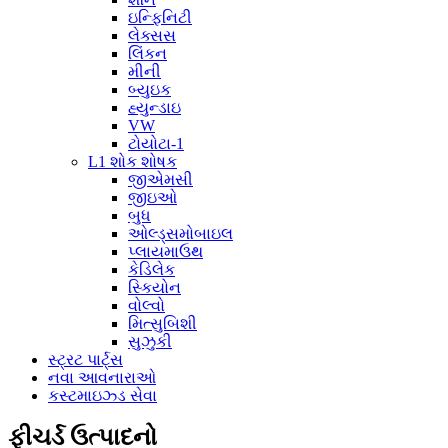
ઇન્ફિનિટી
લેક્સસ
લિંકન
મીની
બ્યુઇક
હ્યુન્ડાઇ
VW
ટોયોટા-1
L1 શોક શોષક
જીએમસી
જીઇઓ
બુધ
ઓલ્ડ્સમોબાઇલ
પ્લાયમાઉથ
કેડિલેક
સ્કિયોન
વોલ્વો
મિત્સુબિશી
સુઝુકી
સ્ટ્રટ પાર્ટ્સ
નવા આવનારાઓ
કસ્ટમાઇઝ્ડ સેવા
ફીચર્ડ ઉત્પાદનો