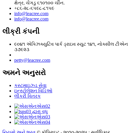
ક્ષેત્ર, ચેંગડુ ૬૧૦૧૦૦ ચીન.
+૮૬-૨૮-૬૫૯૮-૮૧૫૯
info@leacree.com
info@leacree.com
લીક્રી કંપની
૯૦૪૧ એક્ઝિક્યુટિવ પાર્ક ડ્રાઇવ સ્યુટ ૧૪૧, નોક્સીલ ટીએન
૩૭૯૨૩
petty@leacree.com
અમને અનુસરો
કસ્ટમાઇઝ્ડ સેવા
ઇન્સ્ટોલેશન વિડિઓ
લીકરી વિતરક
નિયમો અને શરત
© કૉપિરાઇટ - ૨૦૧૦-૨૦૨૫ : સર્વાધિકાર