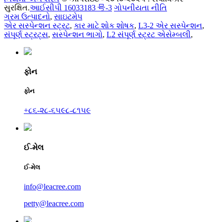
સુરક્ષિત.
આઈસીપી 16033183 号-3
ગોપનીયતા નીતિ
ગરમ ઉત્પાદનો
,
સાઇટમેપ
એર સસ્પેન્શન સ્ટ્રટ
,
કાર માટે શોક શોષક
,
L3-2 એર સસ્પેન્શન
,
સંપૂર્ણ સ્ટ્રટ્સ
,
સસ્પેન્શન ભાગો
,
L2 સંપૂર્ણ સ્ટ્રટ એસેમ્બલી
,
ફોન
ફોન
+૮૬-૨૮-૬૫૯૮-૮૧૫૯
ઈ-મેલ
ઈ-મેલ
info@leacree.com
petty@leacree.com