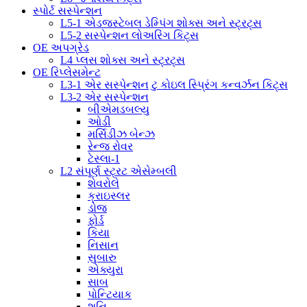
સ્પોર્ટ સસ્પેન્શન
L5-1 એડજસ્ટેબલ ડેમ્પિંગ શોક્સ અને સ્ટ્રટ્સ
L5-2 સસ્પેન્શન લોઅરિંગ કિટ્સ
OE અપગ્રેડ
L4 પ્લસ શોક્સ અને સ્ટ્રટ્સ
OE રિપ્લેસમેન્ટ
L3-1 એર સસ્પેન્શન ટુ કોઇલ સ્પ્રિંગ કન્વર્ઝન કિટ્સ
L3-2 એર સસ્પેન્શન
બીએમડબલ્યુ
ઓડી
મર્સિડીઝ બેન્ઝ
રેન્જ રોવર
ટેસ્લા-1
L2 સંપૂર્ણ સ્ટ્રટ એસેમ્બલી
શેવરોલે
ક્રાઇસ્લર
ડોજ
ફોર્ડ
કિયા
નિસાન
સુબારુ
એક્યુરા
સાબ
પોન્ટિયાક
શનિ