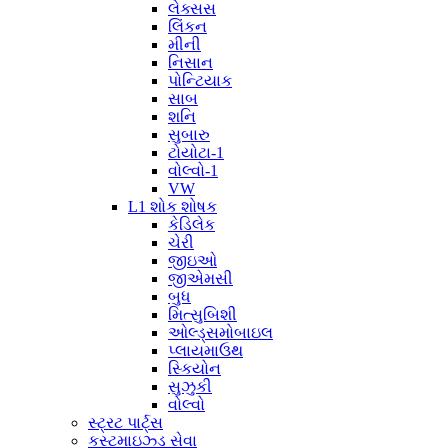
લેક્સસ
લિંકન
મીની
નિસાન
પોન્ટિયાક
સાબ
શનિ
સુબારુ
ટોયોટા-1
વોલ્વો-1
VW
L1 શોક શોષક
કેડિલેક
ચેરી
જીઇઓ
જીએમસી
બુધ
મિત્સુબિશી
ઓલ્ડ્સમોબાઇલ
પ્લાયમાઉથ
સ્કિયોન
સુઝુકી
વોલ્વો
સ્ટ્રટ પાર્ટ્સ
કસ્ટમાઇઝ્ડ સેવા