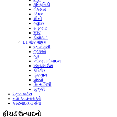
ઇન્ફિનિટી
લેક્સસ
લિંકન
મીની
બ્યુઇક
હ્યુન્ડાઇ
VW
ટોયોટા-1
L1 શોક શોષક
જીએમસી
જીઇઓ
બુધ
ઓલ્ડ્સમોબાઇલ
પ્લાયમાઉથ
કેડિલેક
સ્કિયોન
વોલ્વો
મિત્સુબિશી
સુઝુકી
સ્ટ્રટ પાર્ટ્સ
નવા આવનારાઓ
કસ્ટમાઇઝ્ડ સેવા
ફીચર્ડ ઉત્પાદનો