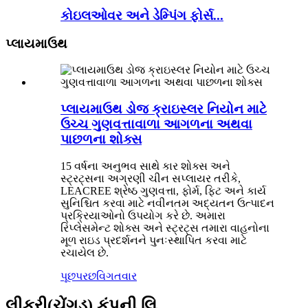
કોઇલઓવર અને ડેમ્પિંગ ફોર્સ...
પ્લાયમાઉથ
પ્લાયમાઉથ ડોજ ક્રાઇસ્લર નિયોન માટે
ઉચ્ચ ગુણવત્તાવાળા આગળના અથવા
પાછળના શોક્સ
15 વર્ષના અનુભવ સાથે કાર શોક્સ અને
સ્ટ્રટ્સના અગ્રણી ચીન સપ્લાયર તરીકે,
LEACREE શ્રેષ્ઠ ગુણવત્તા, ફોર્મ, ફિટ અને કાર્ય
સુનિશ્ચિત કરવા માટે નવીનતમ અદ્યતન ઉત્પાદન
પ્રક્રિયાઓનો ઉપયોગ કરે છે. અમારા
રિપ્લેસમેન્ટ શોક્સ અને સ્ટ્રટ્સ તમારા વાહનોના
મૂળ રાઇડ પ્રદર્શનને પુનઃસ્થાપિત કરવા માટે
રચાયેલ છે.
પૂછપરછ
વિગતવાર
લીક્રી(ચેંગડુ) કંપની લિ.