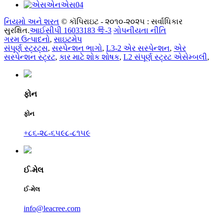
નિયમો અને શરત
© કૉપિરાઇટ - ૨૦૧૦-૨૦૨૫ : સર્વાધિકાર
સુરક્ષિત.
આઈસીપી 16033183 号-3
ગોપનીયતા નીતિ
ગરમ ઉત્પાદનો
,
સાઇટમેપ
સંપૂર્ણ સ્ટ્રટ્સ
,
સસ્પેન્શન ભાગો
,
L3-2 એર સસ્પેન્શન
,
એર
સસ્પેન્શન સ્ટ્રટ
,
કાર માટે શોક શોષક
,
L2 સંપૂર્ણ સ્ટ્રટ એસેમ્બલી
,
ફોન
ફોન
+૮૬-૨૮-૬૫૯૮-૮૧૫૯
ઈ-મેલ
ઈ-મેલ
info@leacree.com