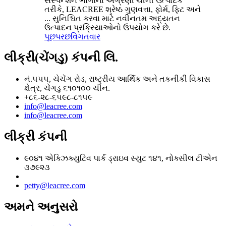
સસ્પેન્શન ભાગોના અગ્રણી ચીની ઉત્પાદક
તરીકે, LEACREE શ્રેષ્ઠ ગુણવત્તા, ફોર્મ, ફિટ અને
... સુનિશ્ચિત કરવા માટે નવીનતમ અદ્યતન
ઉત્પાદન પ્રક્રિયાઓનો ઉપયોગ કરે છે.
પૂછપરછ
વિગતવાર
લીક્રી(ચેંગડુ) કંપની લિ.
નં.૫૫૫, ચેચેંગ રોડ, રાષ્ટ્રીય આર્થિક અને તકનીકી વિકાસ
ક્ષેત્ર, ચેંગડુ ૬૧૦૧૦૦ ચીન.
+૮૬-૨૮-૬૫૯૮-૮૧૫૯
info@leacree.com
info@leacree.com
લીક્રી કંપની
૯૦૪૧ એક્ઝિક્યુટિવ પાર્ક ડ્રાઇવ સ્યુટ ૧૪૧, નોક્સીલ ટીએન
૩૭૯૨૩
petty@leacree.com
અમને અનુસરો