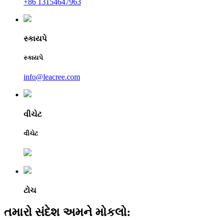
+86 13154647963
સ્કાયપે
સ્કાયપે
info@leacree.com
વીચેટ
વીચેટ
ટોચ
તમારો સંદેશ અમને મોકલો: