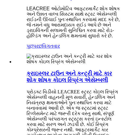
LEACREE ઓટોમોટિવ આફ્ટરમાર્કેટ શોક શોષક
અને ઉન્નત વાલ્વ સિસ્ટમ સાથે સ્ટ્રટ એસેમ્બલી
રાઈડની ઊંચાઈ પુનઃસ્થાપિત કરવામાં મદદ કરે છે,
જે તમને વધુ આરામદાયક રાઈડ આપે છે અને
ડ્રાઇવિંગની સલામતી સુનિશ્ચિત કરવા માટે રોડ-
હોલ્ડિંગ અને હેન્ડલિંગ ક્ષમતામાં સુધારો કરે છે.
પૂછપરછ
વિગતવાર
ક્રાઇસ્લર ટાઉન અને કન્ટ્રી માટે કાર
શોક શોષક કોઇલ સ્પ્રિંગ એસેમ્બલી
પ્રોડક્ટ વિડીયો LEACREE સ્ટ્રટ કોઇલ સ્પ્રિંગ
એસેમ્બલી વાહનની મૂળ સવારી, હેન્ડલિંગ અને
નિયંત્રણ ક્ષમતાઓને પુનઃસ્થાપિત કરવા માટે
બનાવવામાં આવી છે. એક જ સ્ટ્રટમાં સ્ટ્રટ
રિપ્લેસમેન્ટ માટે જરૂરી દરેક વસ્તુ સાથે, સંપૂર્ણ
એસેમ્બલી પરંપરાગત સ્ટ્રટ્સ કરતાં ઇન્સ્ટોલ
કરવા માટે સરળ અને ઝડપી છે. કોઈ સ્પ્રિંગ
કોમ્પ્રેસરની જરૂર નથી. આફ્ટરમાર્કેટ કાર