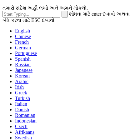
તમારો સંદેશ અહીં લખો અને અમને મોકલો.
શોધવા માટે enter દબાવો અથવા
બંધ કરવા માટે ESC દબાવો.
English
Chinese
French
German
Portuguese
Spanish
Russian
Japanese
Korean
Arabic
Irish
Greek
Turkish
Italian
Danish
Romanian
Indonesian
Czech
Afrikaans
Swedish