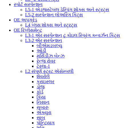
સ્પોર્ટ સસ્પેન્શન
L5-1 એડજસ્ટેબલ ડેમ્પિંગ શોક્સ અને સ્ટ્રટ્સ
L5-2 સસ્પેન્શન લોઅરિંગ કિટ્સ
OE અપગ્રેડ
L4 પ્લસ શોક્સ અને સ્ટ્રટ્સ
OE રિપ્લેસમેન્ટ
L3-1 એર સસ્પેન્શન ટુ કોઇલ સ્પ્રિંગ કન્વર્ઝન કિટ્સ
L3-2 એર સસ્પેન્શન
બીએમડબલ્યુ
ઓડી
મર્સિડીઝ બેન્ઝ
રેન્જ રોવર
ટેસ્લા-1
L2 સંપૂર્ણ સ્ટ્રટ એસેમ્બલી
શેવરોલે
ક્રાઇસ્લર
ડોજ
ફોર્ડ
કિયા
નિસાન
સુબારુ
એક્યુરા
સાબ
પોન્ટિયાક
શનિ