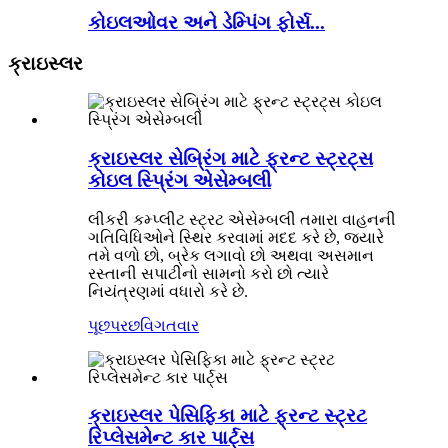
કોઇલઓવર અને ડેમ્પિંગ ફોર્સ...
ક્રાઇસ્લર
ક્રાઇસ્લર સેબ્રિંગ માટે ફ્રન્ટ સ્ટ્રટ્સ
કોઇલ સ્પ્રિંગ એસેમ્બલી
લીકરી કમ્પ્લીટ સ્ટ્રટ એસેમ્બલી તમારા વાહનની
ગતિવિધિઓને સ્થિર કરવામાં મદદ કરે છે, જ્યારે
તમે વળો છો, બ્રેક લગાવો છો અથવા અસમાન
રસ્તાની સપાટીનો સામનો કરો છો ત્યારે
નિયંત્રણમાં વધારો કરે છે.
પૂછપરછ
વિગતવાર
ક્રાઇસ્લર પેસિફિકા માટે ફ્રન્ટ સ્ટ્રટ
રિપ્લેસમેન્ટ કાર પાર્ટ્સ