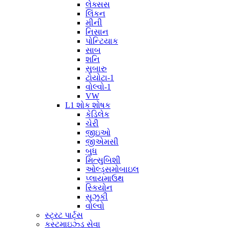
લેક્સસ
લિંકન
મીની
નિસાન
પોન્ટિયાક
સાબ
શનિ
સુબારુ
ટોયોટા-1
વોલ્વો-1
VW
L1 શોક શોષક
કેડિલેક
ચેરી
જીઇઓ
જીએમસી
બુધ
મિત્સુબિશી
ઓલ્ડ્સમોબાઇલ
પ્લાયમાઉથ
સ્કિયોન
સુઝુકી
વોલ્વો
સ્ટ્રટ પાર્ટ્સ
કસ્ટમાઇઝ્ડ સેવા