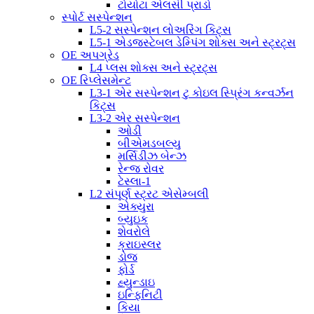
ટોયોટા એલસી પ્રાડો
સ્પોર્ટ સસ્પેન્શન
L5-2 સસ્પેન્શન લોઅરિંગ કિટ્સ
L5-1 એડજસ્ટેબલ ડેમ્પિંગ શોક્સ અને સ્ટ્રટ્સ
OE અપગ્રેડ
L4 પ્લસ શોક્સ અને સ્ટ્રટ્સ
OE રિપ્લેસમેન્ટ
L3-1 એર સસ્પેન્શન ટુ કોઇલ સ્પ્રિંગ કન્વર્ઝન
કિટ્સ
L3-2 એર સસ્પેન્શન
ઓડી
બીએમડબલ્યુ
મર્સિડીઝ બેન્ઝ
રેન્જ રોવર
ટેસ્લા-1
L2 સંપૂર્ણ સ્ટ્રટ એસેમ્બલી
એક્યુરા
બ્યુઇક
શેવરોલે
ક્રાઇસ્લર
ડોજ
ફોર્ડ
હ્યુન્ડાઇ
ઇન્ફિનિટી
કિયા