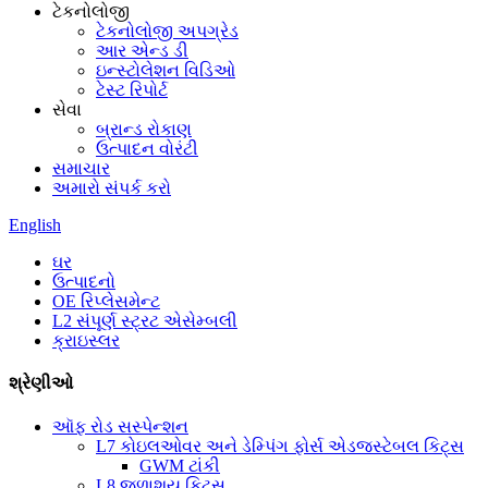
ટેકનોલોજી
ટેકનોલોજી અપગ્રેડ
આર એન્ડ ડી
ઇન્સ્ટોલેશન વિડિઓ
ટેસ્ટ રિપોર્ટ
સેવા
બ્રાન્ડ રોકાણ
ઉત્પાદન વોરંટી
સમાચાર
અમારો સંપર્ક કરો
English
ઘર
ઉત્પાદનો
OE રિપ્લેસમેન્ટ
L2 સંપૂર્ણ સ્ટ્રટ એસેમ્બલી
ક્રાઇસ્લર
શ્રેણીઓ
ઑફ રોડ સસ્પેન્શન
L7 કોઇલઓવર અને ડેમ્પિંગ ફોર્સ એડજસ્ટેબલ કિટ્સ
GWM ટાંકી
L8 જળાશય કિટ્સ