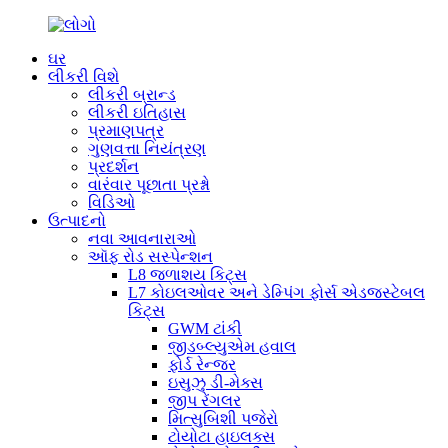
ઘર
લીકરી વિશે
લીકરી બ્રાન્ડ
લીકરી ઇતિહાસ
પ્રમાણપત્ર
ગુણવત્તા નિયંત્રણ
પ્રદર્શન
વારંવાર પૂછાતા પ્રશ્નો
વિડિઓ
ઉત્પાદનો
નવા આવનારાઓ
ઑફ રોડ સસ્પેન્શન
L8 જળાશય કિટ્સ
L7 કોઇલઓવર અને ડેમ્પિંગ ફોર્સ એડજસ્ટેબલ
કિટ્સ
GWM ટાંકી
જીડબ્લ્યુએમ હવાલ
ફોર્ડ રેન્જર
ઇસુઝુ ડી-મેક્સ
જીપ રેંગલર
મિત્સુબિશી પજેરો
ટોયોટા હાઇલક્સ