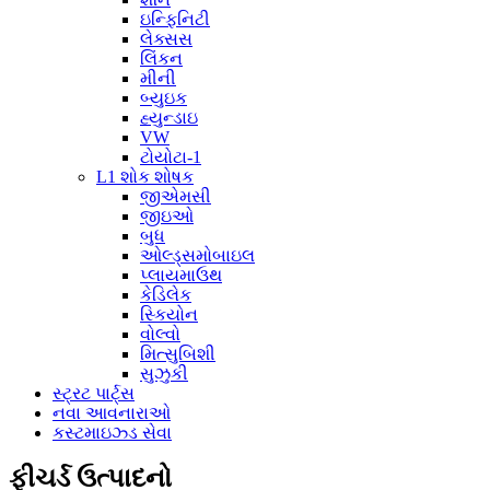
ઇન્ફિનિટી
લેક્સસ
લિંકન
મીની
બ્યુઇક
હ્યુન્ડાઇ
VW
ટોયોટા-1
L1 શોક શોષક
જીએમસી
જીઇઓ
બુધ
ઓલ્ડ્સમોબાઇલ
પ્લાયમાઉથ
કેડિલેક
સ્કિયોન
વોલ્વો
મિત્સુબિશી
સુઝુકી
સ્ટ્રટ પાર્ટ્સ
નવા આવનારાઓ
કસ્ટમાઇઝ્ડ સેવા
ફીચર્ડ ઉત્પાદનો