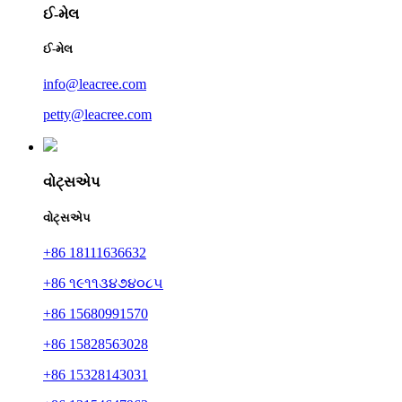
ઈ-મેલ
ઈ-મેલ
info@leacree.com
petty@leacree.com
વોટ્સએપ
વોટ્સએપ
+86 18111636632
+86 ૧૯૧૧૩૪૭૪૦૮૫
+86 15680991570
+86 15828563028
+86 15328143031