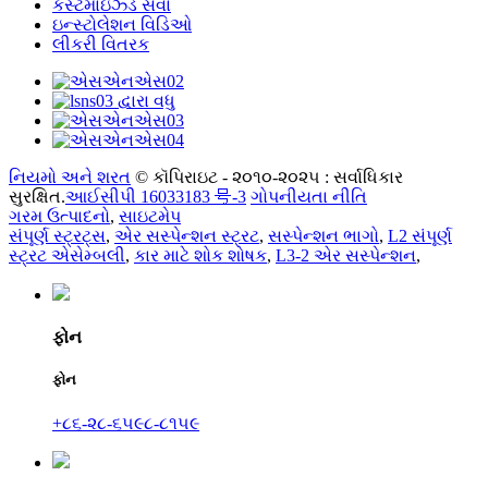
કસ્ટમાઇઝ્ડ સેવા
ઇન્સ્ટોલેશન વિડિઓ
લીકરી વિતરક
નિયમો અને શરત
© કૉપિરાઇટ - ૨૦૧૦-૨૦૨૫ : સર્વાધિકાર
સુરક્ષિત.
આઈસીપી 16033183 号-3
ગોપનીયતા નીતિ
ગરમ ઉત્પાદનો
,
સાઇટમેપ
સંપૂર્ણ સ્ટ્રટ્સ
,
એર સસ્પેન્શન સ્ટ્રટ
,
સસ્પેન્શન ભાગો
,
L2 સંપૂર્ણ
સ્ટ્રટ એસેમ્બલી
,
કાર માટે શોક શોષક
,
L3-2 એર સસ્પેન્શન
,
ફોન
ફોન
+૮૬-૨૮-૬૫૯૮-૮૧૫૯