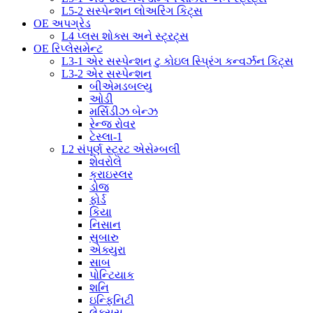
L5-2 સસ્પેન્શન લોઅરિંગ કિટ્સ
OE અપગ્રેડ
L4 પ્લસ શોક્સ અને સ્ટ્રટ્સ
OE રિપ્લેસમેન્ટ
L3-1 એર સસ્પેન્શન ટુ કોઇલ સ્પ્રિંગ કન્વર્ઝન કિટ્સ
L3-2 એર સસ્પેન્શન
બીએમડબલ્યુ
ઓડી
મર્સિડીઝ બેન્ઝ
રેન્જ રોવર
ટેસ્લા-1
L2 સંપૂર્ણ સ્ટ્રટ એસેમ્બલી
શેવરોલે
ક્રાઇસ્લર
ડોજ
ફોર્ડ
કિયા
નિસાન
સુબારુ
એક્યુરા
સાબ
પોન્ટિયાક
શનિ
ઇન્ફિનિટી
લેક્સસ