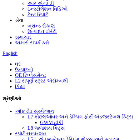
આર એન્ડ ડી
ઇન્સ્ટોલેશન વિડિઓ
ટેસ્ટ રિપોર્ટ
સેવા
બ્રાન્ડ રોકાણ
ઉત્પાદન વોરંટી
સમાચાર
અમારો સંપર્ક કરો
English
ઘર
ઉત્પાદનો
OE રિપ્લેસમેન્ટ
L2 સંપૂર્ણ સ્ટ્રટ એસેમ્બલી
કિયા
શ્રેણીઓ
ઑફ રોડ સસ્પેન્શન
L7 કોઇલઓવર અને ડેમ્પિંગ ફોર્સ એડજસ્ટેબલ કિટ્સ
GWM ટાંકી
L8 જળાશય કિટ્સ
સ્પોર્ટ સસ્પેન્શન
L5-1 એડજસ્ટેબલ ડેમ્પિંગ શોક્સ અને સ્ટ્રટ્સ