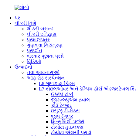
ઘર
લીકરી વિશે
લીકરી બ્રાન્ડ
લીકરી ઇતિહાસ
પ્રમાણપત્ર
ગુણવત્તા નિયંત્રણ
પ્રદર્શન
વારંવાર પૂછાતા પ્રશ્નો
વિડિઓ
ઉત્પાદનો
નવા આવનારાઓ
ઑફ રોડ સસ્પેન્શન
L8 જળાશય કિટ્સ
L7 કોઇલઓવર અને ડેમ્પિંગ ફોર્સ એડજસ્ટેબલ કિ
GWM ટાંકી
જીડબ્લ્યુએમ હવાલ
ફોર્ડ રેન્જર
ઇસુઝુ ડી-મેક્સ
જીપ રેંગલર
મિત્સુબિશી પજેરો
ટોયોટા હાઇલક્સ
ટોયોટા એલસી પ્રાડો