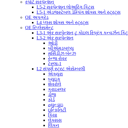
સ્પોર્ટ સસ્પેન્શન
L5-2 સસ્પેન્શન લોઅરિંગ કિટ્સ
L5-1 એડજસ્ટેબલ ડેમ્પિંગ શોક્સ અને સ્ટ્રટ્સ
OE અપગ્રેડ
L4 પ્લસ શોક્સ અને સ્ટ્રટ્સ
OE રિપ્લેસમેન્ટ
L3-1 એર સસ્પેન્શન ટુ કોઇલ સ્પ્રિંગ કન્વર્ઝન કિટ
L3-2 એર સસ્પેન્શન
ઓડી
બીએમડબલ્યુ
મર્સિડીઝ બેન્ઝ
રેન્જ રોવર
ટેસ્લા-1
L2 સંપૂર્ણ સ્ટ્રટ એસેમ્બલી
એક્યુરા
બ્યુઇક
શેવરોલે
ક્રાઇસ્લર
ડોજ
ફોર્ડ
હ્યુન્ડાઇ
ઇન્ફિનિટી
કિયા
લેક્સસ
લિંકન