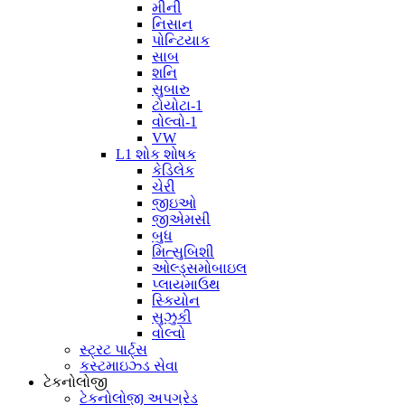
મીની
નિસાન
પોન્ટિયાક
સાબ
શનિ
સુબારુ
ટોયોટા-1
વોલ્વો-1
VW
L1 શોક શોષક
કેડિલેક
ચેરી
જીઇઓ
જીએમસી
બુધ
મિત્સુબિશી
ઓલ્ડ્સમોબાઇલ
પ્લાયમાઉથ
સ્કિયોન
સુઝુકી
વોલ્વો
સ્ટ્રટ પાર્ટ્સ
કસ્ટમાઇઝ્ડ સેવા
ટેકનોલોજી
ટેકનોલોજી અપગ્રેડ