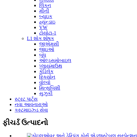
લિંકન
મીની
બ્યુઇક
હ્યુન્ડાઇ
VW
ટોયોટા-1
L1 શોક શોષક
જીએમસી
જીઇઓ
બુધ
ઓલ્ડ્સમોબાઇલ
પ્લાયમાઉથ
કેડિલેક
સ્કિયોન
વોલ્વો
મિત્સુબિશી
સુઝુકી
સ્ટ્રટ પાર્ટ્સ
નવા આવનારાઓ
કસ્ટમાઇઝ્ડ સેવા
ફીચર્ડ ઉત્પાદનો