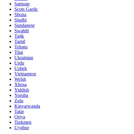
Samoan
Scots Gaelic
Shona
Sindhi
Sundanese
Swahili
Tajik
Tamil
Telugu
Thai
Ukrainian
Urdu
Uzbek
Vietnamese
Welsh
Xhosa
Yiddish
Yoruba
Zulu
Kinyarwanda
Tatar
Oriya
Turkmen
Uyghur