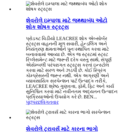
શેવરોલે ઇમ્પાલા માટે જથ્થાબંધ ઓટો
શોક શોષક સ્ટ્રટ્સ
પ્રોડક્ટ વિડીયો LEACREE શોક એબ્સોર્બર
સ્ટ્રટ્સ વાહનની મૂળ સવારી, હેન્ડલિંગ અને
નિયંત્રણ ક્ષમતાઓને પુનઃસ્થાપિત કરવા માટે
બનાવવામાં આવ્યા છે. એક જ સ્ટ્રટમાં સ્ટ્રટ
રિપ્લેસમેન્ટ માટે જરૂરી દરેક વસ્તુ સાથે, સંપૂર્ણ
એસેમ્બલી પરંપરાગત સ્ટ્રટ્સ કરતાં ઇન્સ્ટોલ
કરવા માટે સરળ અને ઝડપી છે. કોઈ સ્પ્રિંગ
કોમ્પ્રેસરની જરૂર નથી. એક અગ્રણી અને
વ્યાવસાયિક સસ્પેન્શન પાર્ટ ઉત્પાદક તરીકે,
LEACREE શ્રેષ્ઠ ગુણવત્તા, ફોર્મ, ફિટ અને કાર્ય
સુનિશ્ચિત કરવા માટે નવીનતમ અદ્યતન ઉત્પાદન
પ્રક્રિયાઓનો ઉપયોગ કરે છે. BEN...
પૂછપરછ
વિગતવાર
શેવરોલે ટ્રાવર્સ માટે કારના ભાગો