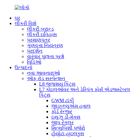
ઘર
લીકરી વિશે
લીકરી બ્રાન્ડ
લીકરી ઇતિહાસ
પ્રમાણપત્ર
ગુણવત્તા નિયંત્રણ
પ્રદર્શન
વારંવાર પૂછાતા પ્રશ્નો
વિડિઓ
ઉત્પાદનો
નવા આવનારાઓ
ઑફ રોડ સસ્પેન્શન
L8 જળાશય કિટ્સ
L7 કોઇલઓવર અને ડેમ્પિંગ ફોર્સ એડજસ્ટેબલ
કિટ્સ
GWM ટાંકી
જીડબ્લ્યુએમ હવાલ
ફોર્ડ રેન્જર
ઇસુઝુ ડી-મેક્સ
જીપ રેંગલર
મિત્સુબિશી પજેરો
ટોયોટા હાઇલક્સ