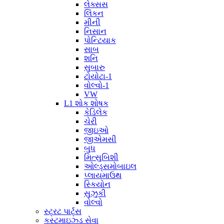
લેક્સસ
લિંકન
મીની
નિસાન
પોન્ટિયાક
સાબ
શનિ
સુબારુ
ટોયોટા-1
વોલ્વો-1
VW
L1 શોક શોષક
કેડિલેક
ચેરી
જીઇઓ
જીએમસી
બુધ
મિત્સુબિશી
ઓલ્ડ્સમોબાઇલ
પ્લાયમાઉથ
સ્કિયોન
સુઝુકી
વોલ્વો
સ્ટ્રટ પાર્ટ્સ
કસ્ટમાઇઝ્ડ સેવા