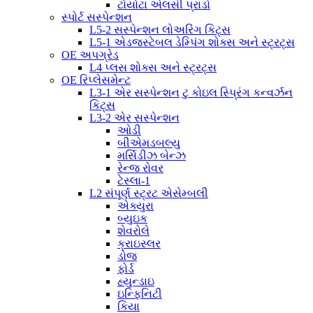
ટોયોટા એલસી પ્રાડો
સ્પોર્ટ સસ્પેન્શન
L5-2 સસ્પેન્શન લોઅરિંગ કિટ્સ
L5-1 એડજસ્ટેબલ ડેમ્પિંગ શોક્સ અને સ્ટ્રટ્સ
OE અપગ્રેડ
L4 પ્લસ શોક્સ અને સ્ટ્રટ્સ
OE રિપ્લેસમેન્ટ
L3-1 એર સસ્પેન્શન ટુ કોઇલ સ્પ્રિંગ કન્વર્ઝન
કિટ્સ
L3-2 એર સસ્પેન્શન
ઓડી
બીએમડબલ્યુ
મર્સિડીઝ બેન્ઝ
રેન્જ રોવર
ટેસ્લા-1
L2 સંપૂર્ણ સ્ટ્રટ એસેમ્બલી
એક્યુરા
બ્યુઇક
શેવરોલે
ક્રાઇસ્લર
ડોજ
ફોર્ડ
હ્યુન્ડાઇ
ઇન્ફિનિટી
કિયા