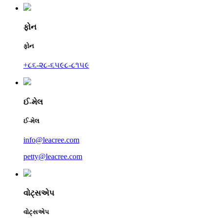
ફોન
ફોન
+૮૬-૨૮-૬૫૯૮-૮૧૫૯
ઈ-મેલ
ઈ-મેલ
info@leacree.com
petty@leacree.com
વોટ્સએપ
વોટ્સએપ