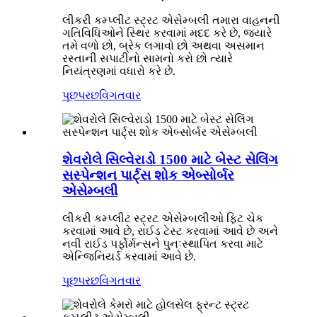
લીકરી કમ્પ્લીટ સ્ટ્રટ એસેમ્બલી તમારા વાહનની
ગતિવિધિઓને સ્થિર કરવામાં મદદ કરે છે, જ્યારે
તમે વળો છો, બ્રેક લગાવો છો અથવા અસમાન
રસ્તાની સપાટીનો સામનો કરો છો ત્યારે
નિયંત્રણમાં વધારો કરે છે.
પૂછપરછ
વિગતવાર
શેવરોલે સિલ્વેરાડો 1500 માટે બેસ્ટ સેલિંગ
સસ્પેન્શન પાર્ટ્સ શોક એબ્સોર્બર
એસેમ્બલી
લીકરી કમ્પ્લીટ સ્ટ્રટ એસેમ્બલીઓ ફિટ ચેક
કરવામાં આવે છે, રાઈડ ટેસ્ટ કરવામાં આવે છે અને
નવી રાઈડ પર્ફોર્મન્સને પુનઃસ્થાપિત કરવા માટે
એન્જિનિયર્ડ કરવામાં આવે છે.
પૂછપરછ
વિગતવાર