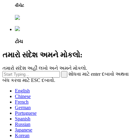
વીચેટ
ટોચ
તમારો સંદેશ અમને મોકલો:
તમારો સંદેશ અહીં લખો અને અમને મોકલો.
શોધવા માટે enter દબાવો અથવા
બંધ કરવા માટે ESC દબાવો.
English
Chinese
French
German
Portuguese
Spanish
Russian
Japanese
Korean