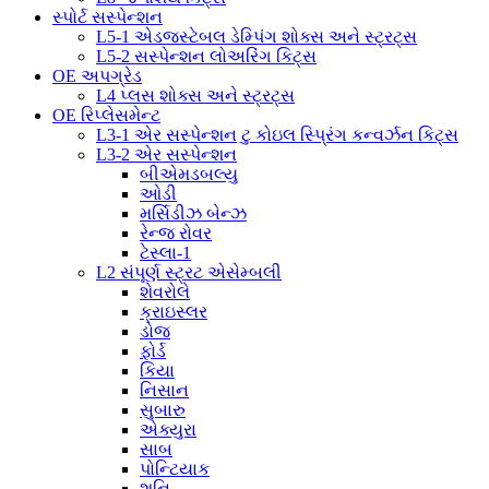
સ્પોર્ટ સસ્પેન્શન
L5-1 એડજસ્ટેબલ ડેમ્પિંગ શોક્સ અને સ્ટ્રટ્સ
L5-2 સસ્પેન્શન લોઅરિંગ કિટ્સ
OE અપગ્રેડ
L4 પ્લસ શોક્સ અને સ્ટ્રટ્સ
OE રિપ્લેસમેન્ટ
L3-1 એર સસ્પેન્શન ટુ કોઇલ સ્પ્રિંગ કન્વર્ઝન કિટ્સ
L3-2 એર સસ્પેન્શન
બીએમડબલ્યુ
ઓડી
મર્સિડીઝ બેન્ઝ
રેન્જ રોવર
ટેસ્લા-1
L2 સંપૂર્ણ સ્ટ્રટ એસેમ્બલી
શેવરોલે
ક્રાઇસ્લર
ડોજ
ફોર્ડ
કિયા
નિસાન
સુબારુ
એક્યુરા
સાબ
પોન્ટિયાક
શનિ