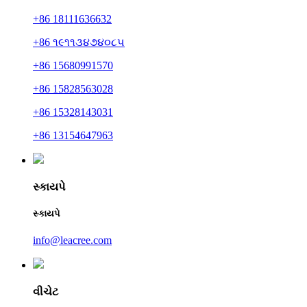
+86 18111636632
+86 ૧૯૧૧૩૪૭૪૦૮૫
+86 15680991570
+86 15828563028
+86 15328143031
+86 13154647963
સ્કાયપે
સ્કાયપે
info@leacree.com
વીચેટ