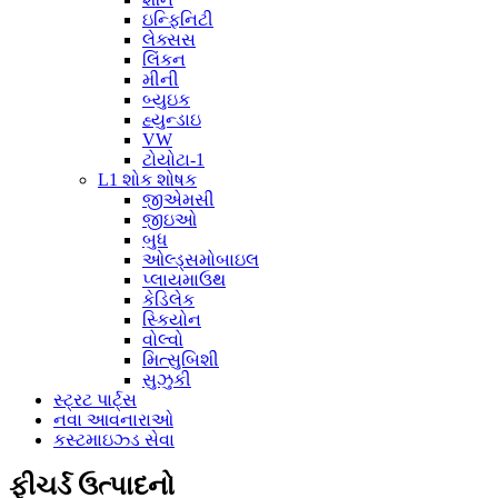
ઇન્ફિનિટી
લેક્સસ
લિંકન
મીની
બ્યુઇક
હ્યુન્ડાઇ
VW
ટોયોટા-1
L1 શોક શોષક
જીએમસી
જીઇઓ
બુધ
ઓલ્ડ્સમોબાઇલ
પ્લાયમાઉથ
કેડિલેક
સ્કિયોન
વોલ્વો
મિત્સુબિશી
સુઝુકી
સ્ટ્રટ પાર્ટ્સ
નવા આવનારાઓ
કસ્ટમાઇઝ્ડ સેવા
ફીચર્ડ ઉત્પાદનો