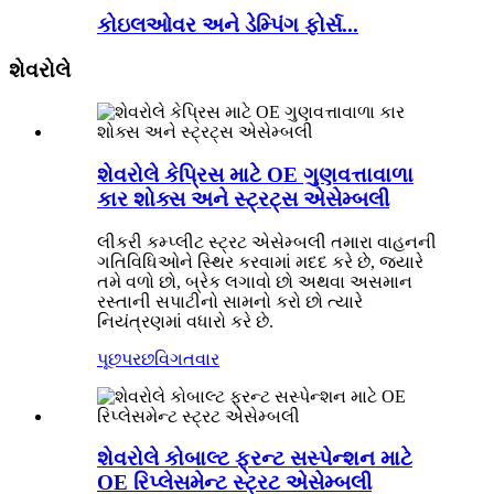
કોઇલઓવર અને ડેમ્પિંગ ફોર્સ...
શેવરોલે
શેવરોલે કેપ્રિસ માટે OE ગુણવત્તાવાળા
કાર શોક્સ અને સ્ટ્રટ્સ એસેમ્બલી
લીકરી કમ્પ્લીટ સ્ટ્રટ એસેમ્બલી તમારા વાહનની
ગતિવિધિઓને સ્થિર કરવામાં મદદ કરે છે, જ્યારે
તમે વળો છો, બ્રેક લગાવો છો અથવા અસમાન
રસ્તાની સપાટીનો સામનો કરો છો ત્યારે
નિયંત્રણમાં વધારો કરે છે.
પૂછપરછ
વિગતવાર
શેવરોલે કોબાલ્ટ ફ્રન્ટ સસ્પેન્શન માટે
OE રિપ્લેસમેન્ટ સ્ટ્રટ એસેમ્બલી