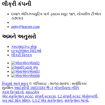
લીક્રી કંપની
૯૦૪૧ એક્ઝિક્યુટિવ પાર્ક ડ્રાઇવ સ્યુટ ૧૪૧, નોક્સીલ ટીએન
૩૭૯૨૩
petty@leacree.com
અમને અનુસરો
કસ્ટમાઇઝ્ડ સેવા
ઇન્સ્ટોલેશન વિડિઓ
લીકરી વિતરક
નિયમો અને શરત
© કૉપિરાઇટ - ૨૦૧૦-૨૦૨૫ : સર્વાધિકાર
સુરક્ષિત.
આઈસીપી 16033183 号-3
ગોપનીયતા નીતિ
ગરમ ઉત્પાદનો
,
સાઇટમેપ
એર સસ્પેન્શન સ્ટ્રટ
,
સંપૂર્ણ સ્ટ્રટ્સ
,
L2 સંપૂર્ણ સ્ટ્રટ એસેમ્બલી
,
કાર માટે શોક શોષક
,
L3-2 એર સસ્પેન્શન
,
સસ્પેન્શન ભાગો
,