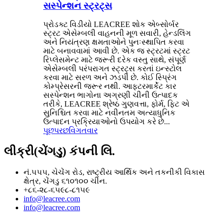
સસ્પેન્શન સ્ટ્રટ્સ
પ્રોડક્ટ વિડીયો LEACREE શોક એબ્સોર્બર
સ્ટ્રટ એસેમ્બલી વાહનની મૂળ સવારી, હેન્ડલિંગ
અને નિયંત્રણ ક્ષમતાઓને પુનઃસ્થાપિત કરવા
માટે બનાવવામાં આવી છે. એક જ સ્ટ્રટમાં સ્ટ્રટ
રિપ્લેસમેન્ટ માટે જરૂરી દરેક વસ્તુ સાથે, સંપૂર્ણ
એસેમ્બલી પરંપરાગત સ્ટ્રટ્સ કરતાં ઇન્સ્ટોલ
કરવા માટે સરળ અને ઝડપી છે. કોઈ સ્પ્રિંગ
કોમ્પ્રેસરની જરૂર નથી. આફ્ટરમાર્કેટ કાર
સસ્પેન્શન ભાગોના અગ્રણી ચીની ઉત્પાદક
તરીકે, LEACREE શ્રેષ્ઠ ગુણવત્તા, ફોર્મ, ફિટ એ
સુનિશ્ચિત કરવા માટે નવીનતમ અત્યાધુનિક
ઉત્પાદન પ્રક્રિયાઓનો ઉપયોગ કરે છે...
પૂછપરછ
વિગતવાર
લીક્રી(ચેંગડુ) કંપની લિ.
નં.૫૫૫, ચેચેંગ રોડ, રાષ્ટ્રીય આર્થિક અને તકનીકી વિકાસ
ક્ષેત્ર, ચેંગડુ ૬૧૦૧૦૦ ચીન.
+૮૬-૨૮-૬૫૯૮-૮૧૫૯
info@leacree.com
info@leacree.com