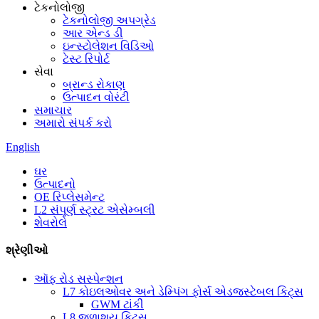
ટેકનોલોજી
ટેકનોલોજી અપગ્રેડ
આર એન્ડ ડી
ઇન્સ્ટોલેશન વિડિઓ
ટેસ્ટ રિપોર્ટ
સેવા
બ્રાન્ડ રોકાણ
ઉત્પાદન વોરંટી
સમાચાર
અમારો સંપર્ક કરો
English
ઘર
ઉત્પાદનો
OE રિપ્લેસમેન્ટ
L2 સંપૂર્ણ સ્ટ્રટ એસેમ્બલી
શેવરોલે
શ્રેણીઓ
ઑફ રોડ સસ્પેન્શન
L7 કોઇલઓવર અને ડેમ્પિંગ ફોર્સ એડજસ્ટેબલ કિટ્સ
GWM ટાંકી
L8 જળાશય કિટ્સ