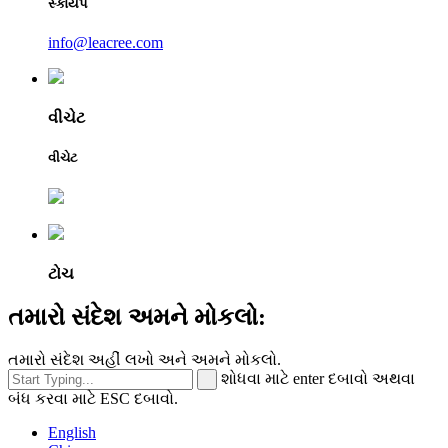
સ્કાયપે
info@leacree.com
વીચેટ
વીચેટ
ટોચ
તમારો સંદેશ અમને મોકલો:
તમારો સંદેશ અહીં લખો અને અમને મોકલો.
શોધવા માટે enter દબાવો અથવા
બંધ કરવા માટે ESC દબાવો.
English