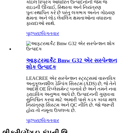
કોઇલ સ્પ્રિંગ આધારિત ઉત્પાદનોની જેમ જ
રાઇડની ઊંચાઈ, સ્થિરતા અને નિયંત્રણ
પુનઃસ્થાપિત કરે છે પરંતુ લગભગ અનંત ગોઠવણ
ક્ષમતા અને લોડ લેવલિંગ ક્ષમતાઓના વધારાના
ફાયદાઓ સાથે.
પૂછપરછ
વિગતવાર
આફ્ટરમાર્કેટ Bmw G32 એર સસ્પેન્શન
શોક ઉત્પાદક
LEACREE એર સસ્પેન્શન સ્ટ્રટ્સમાં વાસ્તવિક
અનુકૂલનશીલ ડેમ્પિંગ સિસ્ટમ (ADS) છે, જે તેને
આદર્શ OE રિપ્લેસમેન્ટ બનાવે છે અને તમને નવા
ડ્રાઇવિંગ અનુભવ આપે છે. ઉત્પાદનની ગુણવત્તા
સુનિશ્ચિત કરવા માટે અમારી પાસે કડક કાચા માલ
નિયંત્રણ સિસ્ટમ અને QC નીતિ છે. જો જરૂરી
હોય તો નમૂના ઉપલબ્ધ છે.
પૂછપરછ
વિગતવાર