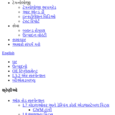
ટેકનોલોજી
ટેકનોલોજી અપગ્રેડ
આર એન્ડ ડી
ઇન્સ્ટોલેશન વિડિઓ
ટેસ્ટ રિપોર્ટ
સેવા
બ્રાન્ડ રોકાણ
ઉત્પાદન વોરંટી
સમાચાર
અમારો સંપર્ક કરો
English
ઘર
ઉત્પાદનો
OE રિપ્લેસમેન્ટ
L3-2 એર સસ્પેન્શન
બીએમડબલ્યુ
શ્રેણીઓ
ઑફ રોડ સસ્પેન્શન
L7 કોઇલઓવર અને ડેમ્પિંગ ફોર્સ એડજસ્ટેબલ કિટ્સ
GWM ટાંકી
L8 જળાશય કિટ્સ