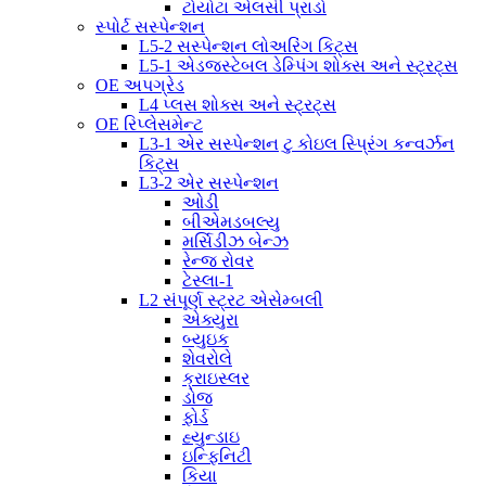
ટોયોટા એલસી પ્રાડો
સ્પોર્ટ સસ્પેન્શન
L5-2 સસ્પેન્શન લોઅરિંગ કિટ્સ
L5-1 એડજસ્ટેબલ ડેમ્પિંગ શોક્સ અને સ્ટ્રટ્સ
OE અપગ્રેડ
L4 પ્લસ શોક્સ અને સ્ટ્રટ્સ
OE રિપ્લેસમેન્ટ
L3-1 એર સસ્પેન્શન ટુ કોઇલ સ્પ્રિંગ કન્વર્ઝન
કિટ્સ
L3-2 એર સસ્પેન્શન
ઓડી
બીએમડબલ્યુ
મર્સિડીઝ બેન્ઝ
રેન્જ રોવર
ટેસ્લા-1
L2 સંપૂર્ણ સ્ટ્રટ એસેમ્બલી
એક્યુરા
બ્યુઇક
શેવરોલે
ક્રાઇસ્લર
ડોજ
ફોર્ડ
હ્યુન્ડાઇ
ઇન્ફિનિટી
કિયા