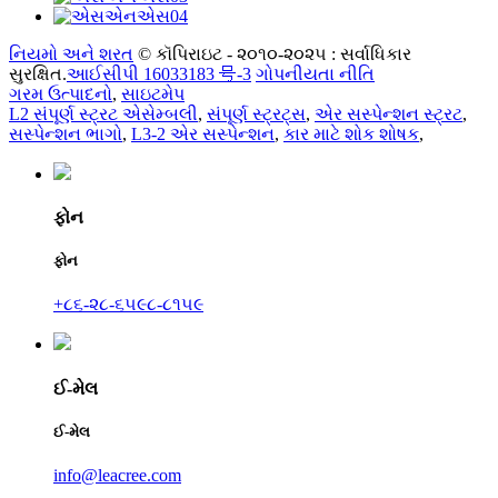
નિયમો અને શરત
© કૉપિરાઇટ - ૨૦૧૦-૨૦૨૫ : સર્વાધિકાર
સુરક્ષિત.
આઈસીપી 16033183 号-3
ગોપનીયતા નીતિ
ગરમ ઉત્પાદનો
,
સાઇટમેપ
L2 સંપૂર્ણ સ્ટ્રટ એસેમ્બલી
,
સંપૂર્ણ સ્ટ્રટ્સ
,
એર સસ્પેન્શન સ્ટ્રટ
,
સસ્પેન્શન ભાગો
,
L3-2 એર સસ્પેન્શન
,
કાર માટે શોક શોષક
,
ફોન
ફોન
+૮૬-૨૮-૬૫૯૮-૮૧૫૯
ઈ-મેલ
ઈ-મેલ
info@leacree.com