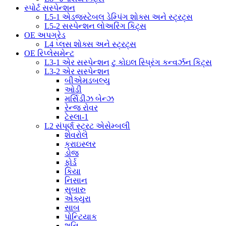
સ્પોર્ટ સસ્પેન્શન
L5-1 એડજસ્ટેબલ ડેમ્પિંગ શોક્સ અને સ્ટ્રટ્સ
L5-2 સસ્પેન્શન લોઅરિંગ કિટ્સ
OE અપગ્રેડ
L4 પ્લસ શોક્સ અને સ્ટ્રટ્સ
OE રિપ્લેસમેન્ટ
L3-1 એર સસ્પેન્શન ટુ કોઇલ સ્પ્રિંગ કન્વર્ઝન કિટ્સ
L3-2 એર સસ્પેન્શન
બીએમડબલ્યુ
ઓડી
મર્સિડીઝ બેન્ઝ
રેન્જ રોવર
ટેસ્લા-1
L2 સંપૂર્ણ સ્ટ્રટ એસેમ્બલી
શેવરોલે
ક્રાઇસ્લર
ડોજ
ફોર્ડ
કિયા
નિસાન
સુબારુ
એક્યુરા
સાબ
પોન્ટિયાક
શનિ