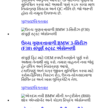
ડ્રાઇવિંગ અનુભવ આપે છે. ઉત્પાદનની ગુણવત્તા
સુનિશ્ચિત કરવા માટે અમારી પાસે કડક કાચા માલ
નિયંત્રણ સિસ્ટમ અને QC નીતિ છે. જો જરૂરી
હોય તો નમૂના ઉપલબ્ધ છે.
પૂછપરછ
વિગતવાર
ઉચ્ચ ગુણવત્તાવાળી BMW 3-સિરીઝ
(F30) સંપૂર્ણ સ્ટ્રટ એસેમ્બલી
સંપૂર્ણ ફિટ માટે OEM સ્પષ્ટીકરણોને પૂર્ણ કરો
અથવા તેનાથી વધુ કરો. તમારા વાહનને નવા જેવું
હેન્ડલિંગ અને નિયંત્રણ આપો.
ટકાઉપણું અને ચક્ર જીવન સુનિશ્ચિત કરવા માટે
ક્રોમ-ફિનિશ્ડ પિસ્ટન રોડ, ઉચ્ચ-ચોકસાઇવાળા
સિલિન્ડર અને ખાસ લુબ્રિકેટિંગ તેલ.
પૂછપરછ
વિગતવાર