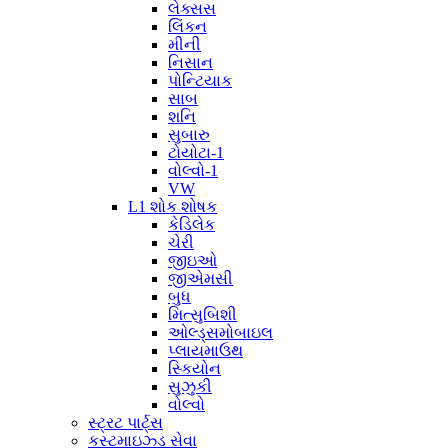
લેક્સસ
લિંકન
મીની
નિસાન
પોન્ટિયાક
સાબ
શનિ
સુબારુ
ટોયોટા-1
વોલ્વો-1
VW
L1 શોક શોષક
કેડિલેક
ચેરી
જીઇઓ
જીએમસી
બુધ
મિત્સુબિશી
ઓલ્ડ્સમોબાઇલ
પ્લાયમાઉથ
સ્કિયોન
સુઝુકી
વોલ્વો
સ્ટ્રટ પાર્ટ્સ
કસ્ટમાઇઝ્ડ સેવા