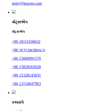
petty@leacree.com
વોટ્સએપ
વોટ્સએપ
+86 18111636632
+86 ૧૯૧૧૩૪૭૪૦૮૫
+86 15680991570
+86 15828563028
+86 15328143031
+86 13154647963
સ્કાયપે