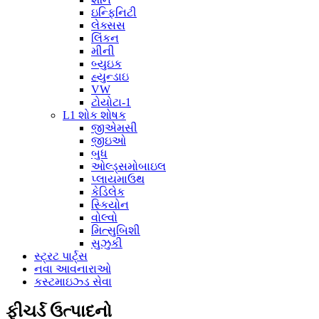
ઇન્ફિનિટી
લેક્સસ
લિંકન
મીની
બ્યુઇક
હ્યુન્ડાઇ
VW
ટોયોટા-1
L1 શોક શોષક
જીએમસી
જીઇઓ
બુધ
ઓલ્ડ્સમોબાઇલ
પ્લાયમાઉથ
કેડિલેક
સ્કિયોન
વોલ્વો
મિત્સુબિશી
સુઝુકી
સ્ટ્રટ પાર્ટ્સ
નવા આવનારાઓ
કસ્ટમાઇઝ્ડ સેવા
ફીચર્ડ ઉત્પાદનો