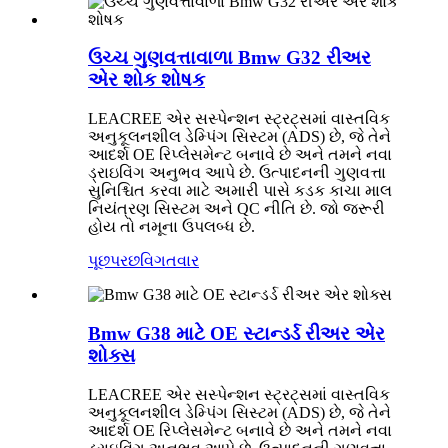
ઉચ્ચ ગુણવત્તાવાળા Bmw G32 રીઅર
એર શોક શોષક
LEACREE એર સસ્પેન્શન સ્ટ્રટ્સમાં વાસ્તવિક
અનુકૂલનશીલ ડેમ્પિંગ સિસ્ટમ (ADS) છે, જે તેને
આદર્શ OE રિપ્લેસમેન્ટ બનાવે છે અને તમને નવા
ડ્રાઇવિંગ અનુભવ આપે છે. ઉત્પાદનની ગુણવત્તા
સુનિશ્ચિત કરવા માટે અમારી પાસે કડક કાચા માલ
નિયંત્રણ સિસ્ટમ અને QC નીતિ છે. જો જરૂરી
હોય તો નમૂના ઉપલબ્ધ છે.
પૂછપરછ
વિગતવાર
Bmw G38 માટે OE સ્ટાન્ડર્ડ રીઅર એર
શોક્સ
LEACREE એર સસ્પેન્શન સ્ટ્રટ્સમાં વાસ્તવિક
અનુકૂલનશીલ ડેમ્પિંગ સિસ્ટમ (ADS) છે, જે તેને
આદર્શ OE રિપ્લેસમેન્ટ બનાવે છે અને તમને નવા