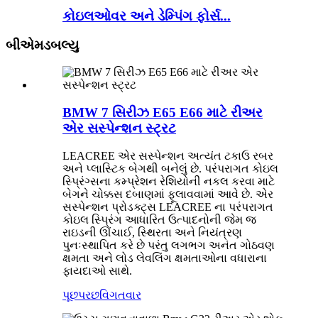
કોઇલઓવર અને ડેમ્પિંગ ફોર્સ...
બીએમડબલ્યુ
BMW 7 સિરીઝ E65 E66 માટે રીઅર
એર સસ્પેન્શન સ્ટ્રટ
LEACREE એર સસ્પેન્શન અત્યંત ટકાઉ રબર
અને પ્લાસ્ટિક બેગથી બનેલું છે. પરંપરાગત કોઇલ
સ્પ્રિંગ્સના કમ્પ્રેશન રેશિયોની નકલ કરવા માટે
બેગને ચોક્કસ દબાણમાં ફૂલાવવામાં આવે છે. એર
સસ્પેન્શન પ્રોડક્ટ્સ LEACREE ના પરંપરાગત
કોઇલ સ્પ્રિંગ આધારિત ઉત્પાદનોની જેમ જ
રાઇડની ઊંચાઈ, સ્થિરતા અને નિયંત્રણ
પુનઃસ્થાપિત કરે છે પરંતુ લગભગ અનંત ગોઠવણ
ક્ષમતા અને લોડ લેવલિંગ ક્ષમતાઓના વધારાના
ફાયદાઓ સાથે.
પૂછપરછ
વિગતવાર