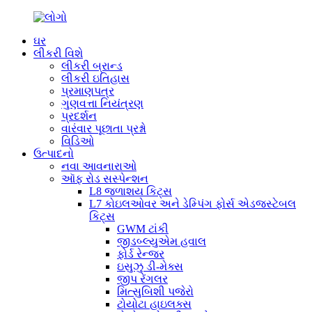
ઘર
લીકરી વિશે
લીકરી બ્રાન્ડ
લીકરી ઇતિહાસ
પ્રમાણપત્ર
ગુણવત્તા નિયંત્રણ
પ્રદર્શન
વારંવાર પૂછાતા પ્રશ્નો
વિડિઓ
ઉત્પાદનો
નવા આવનારાઓ
ઑફ રોડ સસ્પેન્શન
L8 જળાશય કિટ્સ
L7 કોઇલઓવર અને ડેમ્પિંગ ફોર્સ એડજસ્ટેબલ
કિટ્સ
GWM ટાંકી
જીડબ્લ્યુએમ હવાલ
ફોર્ડ રેન્જર
ઇસુઝુ ડી-મેક્સ
જીપ રેંગલર
મિત્સુબિશી પજેરો
ટોયોટા હાઇલક્સ