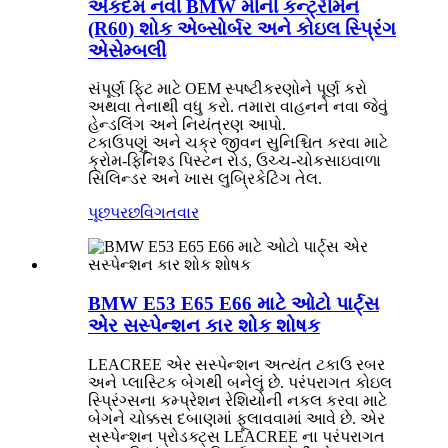
એકદમ નવી BMW મીની કન્ટ્રીમેન
(R60) શોક એબ્સોર્બર અને કોઇલ સ્પ્રિંગ
એસેમ્બલી
સંપૂર્ણ ફિટ માટે OEM સ્પષ્ટીકરણોને પૂર્ણ કરો
અથવા તેનાથી વધુ કરો. તમારા વાહનને નવા જેવું
હેન્ડલિંગ અને નિયંત્રણ આપો.
ટકાઉપણું અને ચક્ર જીવન સુનિશ્ચિત કરવા માટે
ક્રોમ-ફિનિશ્ડ પિસ્ટન રોડ, ઉચ્ચ-ચોકસાઇવાળા
સિલિન્ડર અને ખાસ લુબ્રિકેટિંગ તેલ.
પૂછપરછ
વિગતવાર
BMW E53 E65 E66 માટે ઓટો પાર્ટ્સ
એર સસ્પેન્શન કાર શોક શોષક
LEACREE એર સસ્પેન્શન અત્યંત ટકાઉ રબર
અને પ્લાસ્ટિક બેગથી બનેલું છે. પરંપરાગત કોઇલ
સ્પ્રિંગ્સના કમ્પ્રેશન રેશિયોની નકલ કરવા માટે
બેગને ચોક્કસ દબાણમાં ફૂલાવવામાં આવે છે. એર
સસ્પેન્શન પ્રોડક્ટ્સ LEACREE ના પરંપરાગત