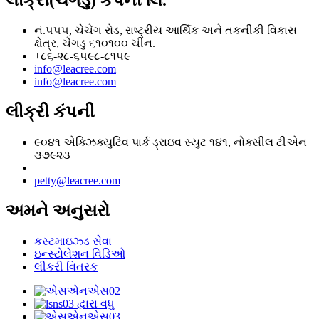
લીક્રી(ચેંગડુ) કંપની લિ.
નં.૫૫૫, ચેચેંગ રોડ, રાષ્ટ્રીય આર્થિક અને તકનીકી વિકાસ
ક્ષેત્ર, ચેંગડુ ૬૧૦૧૦૦ ચીન.
+૮૬-૨૮-૬૫૯૮-૮૧૫૯
info@leacree.com
info@leacree.com
લીક્રી કંપની
૯૦૪૧ એક્ઝિક્યુટિવ પાર્ક ડ્રાઇવ સ્યુટ ૧૪૧, નોક્સીલ ટીએન
૩૭૯૨૩
petty@leacree.com
અમને અનુસરો
કસ્ટમાઇઝ્ડ સેવા
ઇન્સ્ટોલેશન વિડિઓ
લીકરી વિતરક